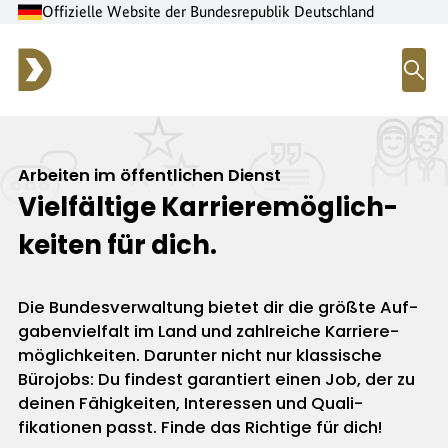
Offizielle Website der Bundesrepublik Deutschland
M
Arbeiten im öffentlichen Dienst
Viel­fältige Karriere­mög­lich­
keiten für dich.
Die Bundes­ver­waltung bietet dir die größte Auf­
gaben­viel­falt im Land und zahl­reiche Karriere­
mög­lich­keiten. Darunter nicht nur klassische
Büro­jobs: Du findest garantiert einen Job, der zu
deinen Fähig­keiten, Interessen und Quali­
fikationen passt. Finde das Richtige für dich!