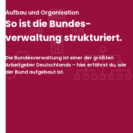
Aufbau und Organisation
So ist die Bundes­
verwaltung struk­turiert.
Die Bundes­ver­waltung ist einer der größten
Arbeit­geber Deutsch­lands – hier erfährst du, wie
der Bund auf­ge­baut ist.